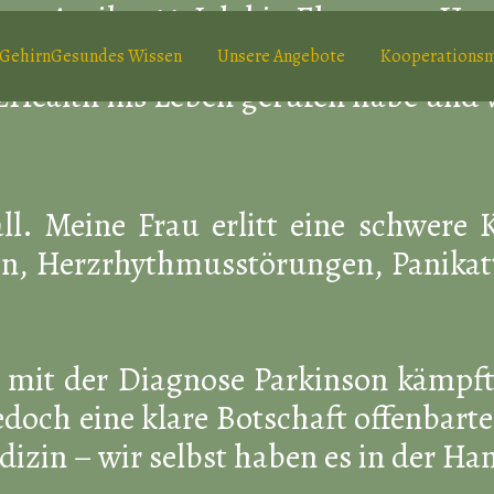
 1. April 1966. Ich bin Ehemann, Vat
nheit der Welt und die Kraft der Natu
GehirnGesundes Wissen
Unsere Angebote
Kooperationsm
Health ins Leben gerufen habe und w
l. Meine Frau erlitt eine schwere 
sen, Herzrhythmusstörungen, Panika
r mit der Diagnose Parkinson kämpft
jedoch eine klare Botschaft offenbart
dizin – wir selbst haben es in der Ha