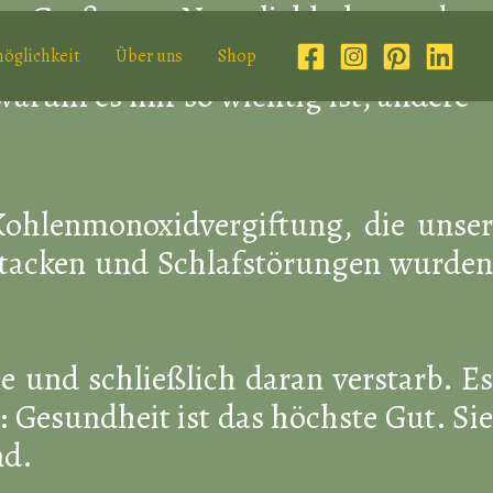
er, Großvater, Naturliebhaber und
r tief in seinem Herzen trägt. Diese
öglichkeit
Über uns
Shop
arum es mir so wichtig ist, andere
Kohlenmonoxidvergiftung, die unser
ttacken und Schlafstörungen wurden
e und schließlich daran verstarb. Es
e: Gesundheit ist das höchste Gut. Sie
nd.