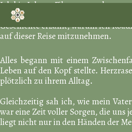
Ich bin Johann Filzmoser, geboren am
Zum
Inhalt
Reisender – ein Mensch, der die Schö
springen
Geschichte erzählt, warum ich Road2
auf dieser Reise mitzunehmen.
Alles begann mit einem Zwischenfal
Leben auf den Kopf stellte. Herzra
plötzlich zu ihrem Alltag.
Gleichzeitig sah ich, wie mein Vate
war eine Zeit voller Sorgen, die uns 
liegt nicht nur in den Händen der Me