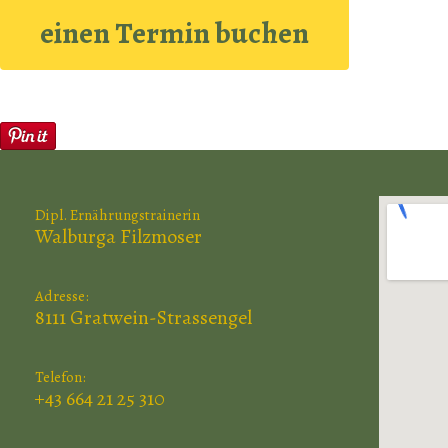
einen Termin buchen
Dipl. Ernährungstrainerin
Walburga Filzmoser
Adresse:
8111 Gratwein-Strassengel
Telefon:
+43 664 21 25 310