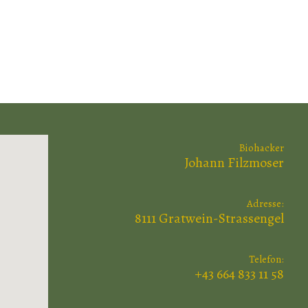
Biohacker
Johann Filzmoser
Adresse:
8111 Gratwein-Strassengel
Telefon:
+43 664 833 11 58