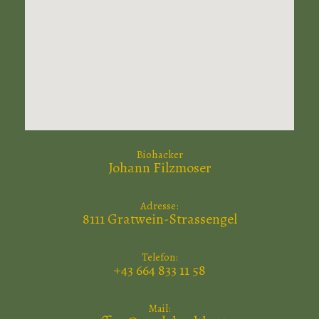
Biohacker
Johann Filzmoser
Adresse:
8111 Gratwein-Strassengel
Telefon:
+43 664 833 11 58
Mail: