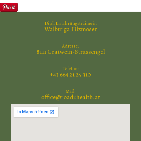
Dipl. Ernährungstrainerin
Walburga Filzmoser
Adresse:
8111 Gratwein-Strassengel
Telefon:
+43 664 21 25 310
Mail:
office@road2health.at