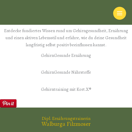
GehirnGesundes Wissen
Zum
Inhalt
springen
Gesund älter werden und besser leben
Entdecke fundiertes Wissen rund um Gehirngesundheit, Ernährung
und einen aktiven Lebensstil und erfahre, wie du deine Gesundheit
langfristig selbst positiv beeinflussen kannst.
GehirnGesunde Ernährung
GehirnGesunde Nährstoffe
Gehirntraining mit Kort.X®
Dipl. Ernährungstrainerin
Walburga Filzmoser