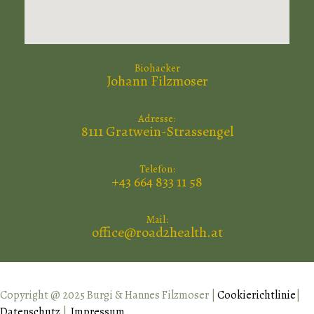
Biohacker
Johann Filzmoser
Adresse:
8111 Gratwein-Strassengel
Telefon:
+43 664 833 11 58
Mail:
office@road2health.at
Copyright @ 2025 Burgi & Hannes Filzmoser |
Cookierichtlinie
|
Datenschutz
|
Impressum