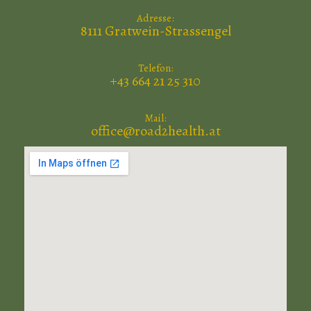
Adresse:
8111 Gratwein-Strassengel
Telefon:
+43 664 21 25 310
Mail:
office@road2health.at